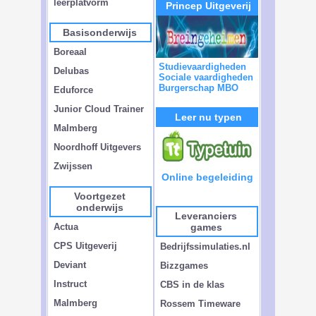
leerplatvorm
Princep Uitgeverij
Basisonderwijs
Boreaal
Studievaardigheden
Delubas
Sociale vaardigheden
Burgerschap MBO
Eduforce
Junior Cloud Trainer
Leer nu typen
Malmberg
Noordhoff Uitgevers
Zwijssen
Online begeleiding
Voortgezet
onderwijs
Leveranciers
Actua
games
CPS Uitgeverij
Bedrijfssimulaties.nl
Deviant
Bizzgames
Instruct
CBS in de klas
Malmberg
Rossem Timeware