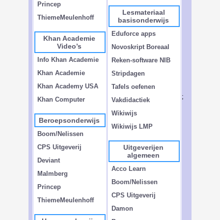
Princep
Lesmateriaal
ThiemeMeulenhoff
basisonderwijs
Eduforce apps
Khan Academie
Video’s
Novoskript Boreaal
Info Khan Academie
Reken-software NIB
Khan Academie
Stripdagen
Khan Academy USA
Tafels oefenen
;
Khan Computer
Vakdidactiek
Wikiwijs
Beroepsonderwijs
Wikiwijs LMP
Boom/Nelissen
CPS Uitgeverij
Uitgeverijen
algemeen
Deviant
Acco Learn
Malmberg
Boom/Nelissen
Princep
CPS Uitgeverij
ThiemeMeulenhoff
Damon