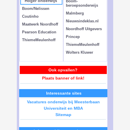
Hoger onderwijs
Boom-
beroepsonderwijs
Boom/Nelissen
Malmberg
Coutinho
Nieuwsindeklas.nl
Maatwerk Noordhoff
Noordhoff Uitgevers
Pearson Education
Princep
ThiemeMeulenhoff
ThiemeMeulenhoff
Wolters Kluwer
Ook opvallen?
Plaats banner of link!
Interessante sites
Vacatures onderwijs bij Meesterbaan
Universiteit en MBA
Sitemap