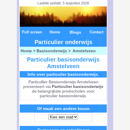
Laatste update: 5 augustus 2026
Full screen
Home
Blogs
Contact
Particulier onderwijs
Home
>
Basisonderwijs
> Amstelveen
Particulier basisonderwijs
Amstelveen
Info over particulier basisonderwijs.
Particullier Basisonderwijs Amstelveen
presenteert via
Particulier basisonderwijs
de belangrijkste privéscholen voor
particulier basisonderwijs.
Of maak een andere keuze.