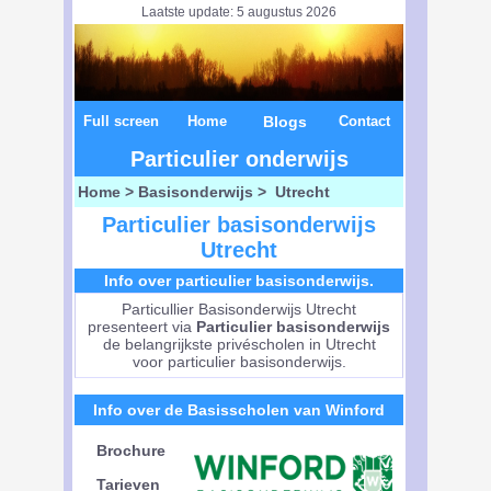
Laatste update: 5 augustus 2026
Full screen
Home
Blogs
Contact
Particulier onderwijs
Home
>
Basisonderwijs
> Utrecht
Particulier basisonderwijs
Utrecht
Info over particulier basisonderwijs.
Particullier Basisonderwijs Utrecht
presenteert via
Particulier basisonderwijs
de belangrijkste privéscholen in Utrecht
voor particulier basisonderwijs.
Info over de Basisscholen van Winford
Brochure
Tarieven