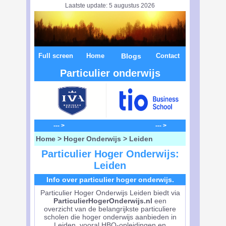
Laatste update: 5 augustus 2026
Full screen
Home
Blogs
Contact
Particulier onderwijs
--- > --- >
Home
>
Hoger Onderwijs
> Leiden
Particulier Hoger Onderwijs:
Leiden
Info over particulier hoger onderwijs.
Particulier Hoger Onderwijs Leiden biedt via
ParticulierHogerOnderwijs.nl
een
overzicht van de belangrijkste particuliere
scholen die hoger onderwijs aanbieden in
Leiden, vooral HBO-opleidingen en