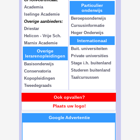
Particulier
Academia
onderwijs
Iselinge Academie
Beroepsonderwijs
Overige aanbieders:
Cursusinformatie
Driestar
Hoger Onderwijs
Helicon - Vrije Sch.
Internationaal
Marnix Academie
Buit. universiteiten
Overige
lerarenopleidingen
Private universities
Stage i.h. buitenland
Basisonderwijs
Studeren buitenland
Conservatoria
Taalcursussen
Kopopleidingen
Tweedegraads
Ook opvallen?
Plaats uw logo!
Google Advertentie