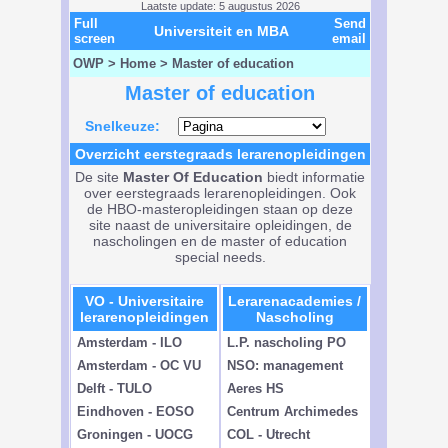
Laatste update: 5 augustus 2026
Full
Send
Universiteit en MBA
screen
email
OWP
>
Home
>
Master of education
Master of education
Snelkeuze:
Overzicht eerstegraads lerarenopleidingen
De site
Master Of Education
biedt informatie
over eerstegraads lerarenopleidingen. Ook
de HBO-masteropleidingen staan op deze
site naast de universitaire opleidingen, de
nascholingen en de master of education
special needs.
VO - Universitaire
Lerarenacademies /
lerarenopleidingen
Nascholing
Amsterdam - ILO
L.P. nascholing PO
Amsterdam - OC VU
NSO: management
Delft - TULO
Aeres HS
Eindhoven - EOSO
Centrum Archimedes
Groningen - UOCG
COL - Utrecht