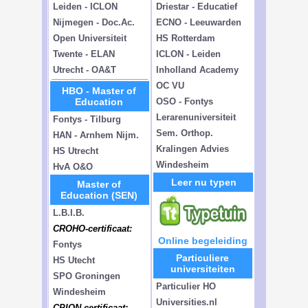
Leiden - ICLON
Driestar - Educatief
Nijmegen - Doc.Ac.
ECNO - Leeuwarden
Open Universiteit
HS Rotterdam
Twente - ELAN
ICLON - Leiden
Utrecht - OA&T
Inholland Academy
OC VU
HBO - Master of
Education
OSO - Fontys
Lerarenuniversiteit
Fontys - Tilburg
Sem. Orthop.
HAN - Arnhem Nijm.
Kralingen Advies
HS Utrecht
Windesheim
HvA O&O
Leer nu typen
Master of
Education (SEN)
L.B.I.B.
CROHO-certificaat:
Online begeleiding
Fontys
Particuliere
HS Utecht
universiteiten
SPO Groningen
Particulier HO
Windesheim
Universities.nl
CPION-certificaat: