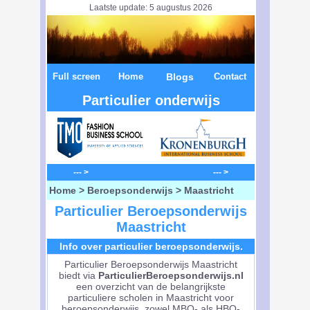
Laatste update: 5 augustus 2026
Full screen
Home
Blogs
Contact
Particulier onderwijs
--- > --- >
Home
>
Beroepsonderwijs
> Maastricht
Particulier Beroepsonderwijs
Maastricht
Info over particulier beroepsonderwijs.
Particulier Beroepsonderwijs Maastricht
biedt via
ParticulierBeroepsonderwijs.nl
een overzicht van de belangrijkste
particuliere scholen in Maastricht voor
beroepsonderwijs, zowel MBO- als HBO-