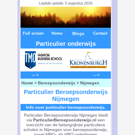
Laatste update: 5 augustus 2026
Full screen
Home
Blogs
Contact
Particulier onderwijs
--- > --- >
Home
>
Beroepsonderwijs
> Nijmegen
Particulier Beroepsonderwijs
Nijmegen
Info over particulier beroepsonderwijs.
Particulier Beroepsonderwijs Nijmegen biedt
via
ParticulierBeroepsonderwijs.nl
een
overzicht van de belangrijkste particuliere
scholen in Nijmegen voor beroepsonderwijs,
zowel MBO- als HBO-opleidingen.